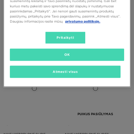
suasmenintą reklamą ir Tavo pasirinktų nuostatų įsiminimą. Gali bet
kuriuo metu pakeisti savo sprendimą dėl slapukų ir nustatymuose
pasirinkdamas „Pritaikyti“. Jei nenori gauti suasmenintų produktų
pasiūlymų, pritaikytų prie Tavo pageidavimų, pasirink „Atmesti visus”.
Daugiau informacijos rasite mūsų
privatumo politikoje.
Pritaikyti
NIKE VICTORI ONE SLIDE
NIKE VICTORI ONE SLIDE
35,00 €
35,00 €
OK
Atmesti visus
PUIKUS PASIŪLYMAS