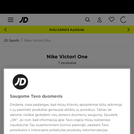
NAUJIENOS Apžiūrėk
JD Sports
Nike Victori One
Nike Victori One
7 produktai
Rūšiuoti:
Rekomenduojama
Filtruoti
Saugome Tavo duomenis
Dedame visas pastangas, kad mūsų Klientų apsipirkimai būtų sėkmingi,
o jų pasirinkti produktai geriausiai atitiktų jų poreikius. Tačiau tai
darome visiškai gerbdami visų asmens duomenų saugumą. Spustelk
„OK“, jei nori, kad informaciją apie Tavo elgesį mūsų svetainėje
naudotume Tau suasmenintam turiniui parengti, įskaitant Tavo
poreikiams ir interesams pritaikytas produktų rekomendacijas,