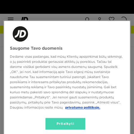
NAUJIENOS Apžiūrėk
JD Sports
On Cloud 6 Push
Saugome Tavo duomenis
On Cloud 6 Push
Dedame visas pastangas, kad mūsų Klientų apsipirkimai būtų sėkmingi,
o jų pasirinkti produktai geriausiai atitiktų jų poreikius. Tačiau tai
0 produktų
darome visiškai gerbdami visų asmens duomenų saugumą. Spustelk
„OK“, jei nori, kad informaciją apie Tavo elgesį mūsų svetainėje
naudotume Tau suasmenintam turiniui parengti, įskaitant Tavo
Rūšiuoti:
Rekomenduojama
Filtruoti
poreikiams ir interesams pritaikytas produktų rekomendacijas,
suasmenintą reklamą ir Tavo pasirinktų nuostatų įsiminimą. Gali bet
kuriuo metu pakeisti savo sprendimą dėl slapukų ir nustatymuose
pasirinkdamas „Pritaikyti“. Jei nenori gauti suasmenintų produktų
pasiūlymų, pritaikytų prie Tavo pageidavimų, pasirink „Atmesti visus”.
Daugiau informacijos rasite mūsų
privatumo politikoje.
Pritaikyti
Nėra produktų, kuriuos būtų galima parodyti