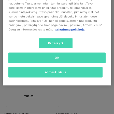
naudotume Tau suasmenintam turiniui parengti, įskaitant Tavo
poreikiams ir interesams pritaikytas produktų rekomendacijas,
suasmenintą reklamą ir Tavo pasirinktų nuostatų įsiminimą. Gali bet
kuriuo metu pakeisti savo sprendimą dėl slapukų ir nustatymuose
pasirinkdamas „Pritaikyti“. Jei nenori gauti suasmenintų produktų
pasiūlymų, pritaikytų prie Tavo pageidavimų, pasirink „Atmesti visus”.
Daugiau informacijos rasite mūsų
privatumo politikoje.
ASICS GEL-NYC
ASICS GEL-1130
Pritaikyti
150,00 €
100,00 €
OK
Atmesti visus
TIK