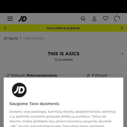
NAUJIENOS Apžiūrėk
JD Sports
THIS IS ASICS
THIS IS ASICS
12 produktai
Rūšiuoti:
Rekomenduojama
Filtruoti
Saugome Tavo duomenis
Dedame visas pastangas, kad mūsų Klientų apsipirkimai būtų sėkmingi,
o jų pasirinkti produktai geriausiai atitiktų jų poreikius. Tačiau tai
darome visiškai gerbdami visų asmens duomenų saugumą. Spustelk
„OK“, jei nori, kad informaciją apie Tavo elgesį mūsų svetainėje