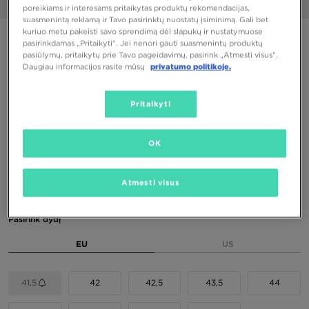
1/6
poreikiams ir interesams pritaikytas produktų rekomendacijas,
suasmenintą reklamą ir Tavo pasirinktų nuostatų įsiminimą. Gali bet
kuriuo metu pakeisti savo sprendimą dėl slapukų ir nustatymuose
PUIKUS PASIŪLYMAS
pasirinkdamas „Pritaikyti“. Jei nenori gauti suasmenintų produktų
pasiūlymų, pritaikytų prie Tavo pageidavimų, pasirink „Atmesti visus”.
ASICS GEL-NYC
Daugiau informacijos rasite mūsų
privatumo politikoje.
94,00 €
Pritaikyti
110,00 €
-15%
(Žemiausia kaina per pastarąsias 30 dienų iki nuolaidos)
160,00 €
-41%
(Pradinė kaina)
OK
Spalvos
Atmesti visus
Pasirink dydį
EU
US
41,5
42
42,5
43,5
44