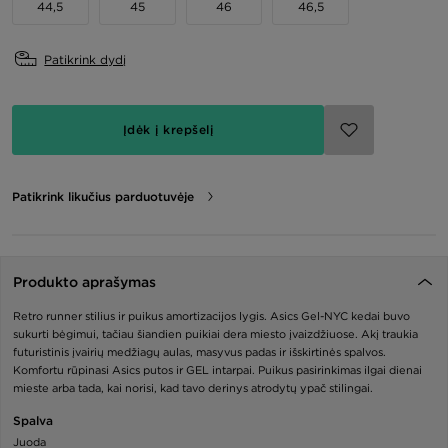
44,5
45
46
46,5
Patikrink dydį
Įdėk į krepšelį
Patikrink likučius parduotuvėje
Produkto aprašymas
Retro runner stilius ir puikus amortizacijos lygis. Asics Gel-NYC kedai buvo
sukurti bėgimui, tačiau šiandien puikiai dera miesto įvaizdžiuose. Akį traukia
futuristinis įvairių medžiagų aulas, masyvus padas ir išskirtinės spalvos.
Komfortu rūpinasi Asics putos ir GEL intarpai. Puikus pasirinkimas ilgai dienai
mieste arba tada, kai norisi, kad tavo derinys atrodytų ypač stilingai.
Spalva
Juoda