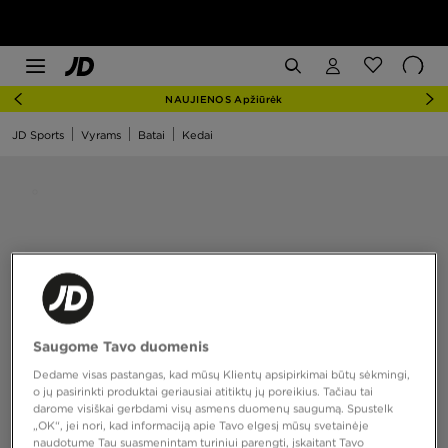
NAUJIENOS Apžiūrėk
JD Sports
Vyrams
Batai
Kedai
Saugome Tavo duomenis
Dedame visas pastangas, kad mūsų Klientų apsipirkimai būtų sėkmingi,
o jų pasirinkti produktai geriausiai atitiktų jų poreikius. Tačiau tai
darome visiškai gerbdami visų asmens duomenų saugumą. Spustelk
„OK“, jei nori, kad informaciją apie Tavo elgesį mūsų svetainėje
naudotume Tau suasmenintam turiniui parengti, įskaitant Tavo