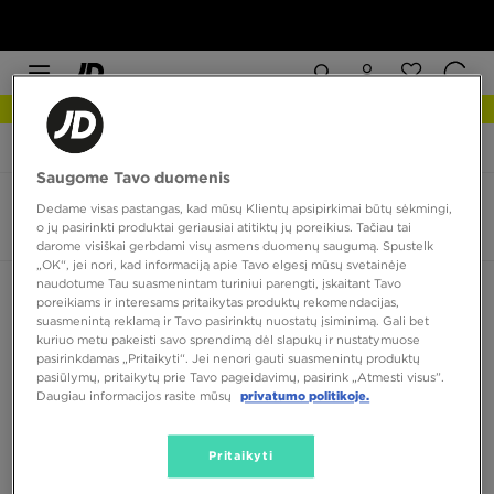
NAUJIENOS Apžiūrėk
JD Sports
Timberland Euro Sprint Hiker
Saugome Tavo duomenis
Timberland Euro Sprint Hiker
Dedame visas pastangas, kad mūsų Klientų apsipirkimai būtų sėkmingi,
o jų pasirinkti produktai geriausiai atitiktų jų poreikius. Tačiau tai
2 produktai
darome visiškai gerbdami visų asmens duomenų saugumą. Spustelk
„OK“, jei nori, kad informaciją apie Tavo elgesį mūsų svetainėje
naudotume Tau suasmenintam turiniui parengti, įskaitant Tavo
Rūšiuoti:
Rekomenduojama
Filtruoti
poreikiams ir interesams pritaikytas produktų rekomendacijas,
suasmenintą reklamą ir Tavo pasirinktų nuostatų įsiminimą. Gali bet
kuriuo metu pakeisti savo sprendimą dėl slapukų ir nustatymuose
pasirinkdamas „Pritaikyti“. Jei nenori gauti suasmenintų produktų
pasiūlymų, pritaikytų prie Tavo pageidavimų, pasirink „Atmesti visus”.
Daugiau informacijos rasite mūsų
privatumo politikoje.
Pritaikyti