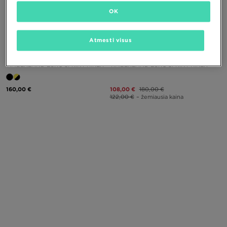
OK
PUIKUS PASIŪLYMAS
Atmesti visus
TIMBERLAND EURO SPRINT HIKER
TIMBERLAND EURO SPRINT HIKER
160,00 €
108,00 €
180,00 €
122,00 €
– žemiausia kaina