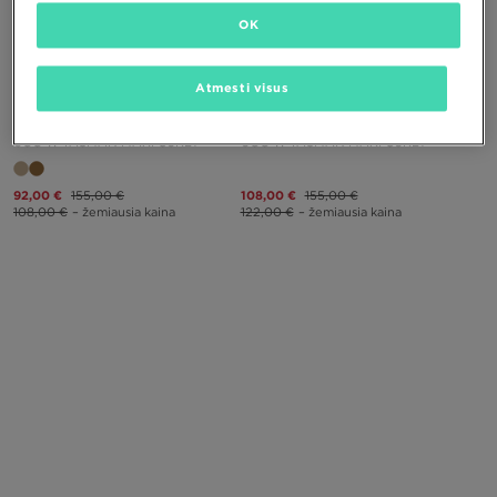
OK
PUIKUS PASIŪLYMAS
PUIKUS PASIŪLYMAS
Atmesti visus
UGG W TASMAN MAXI CURLY
UGG W TASMAN MAXI CURLY
92,00 €
155,00 €
108,00 €
155,00 €
108,00 €
– žemiausia kaina
122,00 €
– žemiausia kaina