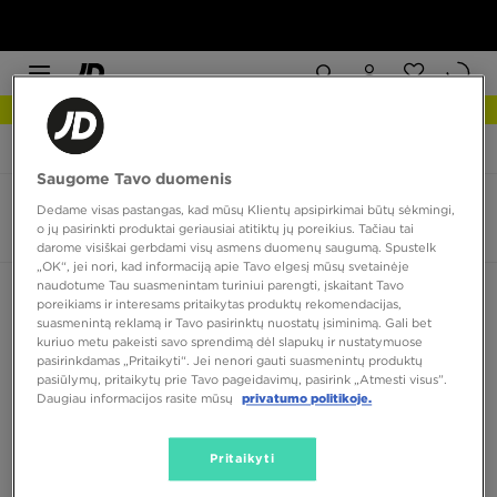
NAUJIENOS Apžiūrėk
JD Sports
UGG Tasman Maxi Curly
Saugome Tavo duomenis
UGG Tasman Maxi Curly
Dedame visas pastangas, kad mūsų Klientų apsipirkimai būtų sėkmingi,
o jų pasirinkti produktai geriausiai atitiktų jų poreikius. Tačiau tai
2 produktai
darome visiškai gerbdami visų asmens duomenų saugumą. Spustelk
„OK“, jei nori, kad informaciją apie Tavo elgesį mūsų svetainėje
naudotume Tau suasmenintam turiniui parengti, įskaitant Tavo
Rūšiuoti:
Rekomenduojama
Filtruoti
poreikiams ir interesams pritaikytas produktų rekomendacijas,
suasmenintą reklamą ir Tavo pasirinktų nuostatų įsiminimą. Gali bet
kuriuo metu pakeisti savo sprendimą dėl slapukų ir nustatymuose
pasirinkdamas „Pritaikyti“. Jei nenori gauti suasmenintų produktų
pasiūlymų, pritaikytų prie Tavo pageidavimų, pasirink „Atmesti visus”.
Daugiau informacijos rasite mūsų
privatumo politikoje.
Pritaikyti