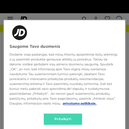
NAUJIENOS Apžiūrėk
JD Sports
Vans Old Skool 36 Trail
Saugome Tavo duomenis
Vans Old Skool 36 Trail
Dedame visas pastangas, kad mūsų Klientų apsipirkimai būtų sėkmingi,
o jų pasirinkti produktai geriausiai atitiktų jų poreikius. Tačiau tai
0 produktų
darome visiškai gerbdami visų asmens duomenų saugumą. Spustelk
„OK“, jei nori, kad informaciją apie Tavo elgesį mūsų svetainėje
naudotume Tau suasmenintam turiniui parengti, įskaitant Tavo
Rūšiuoti:
Rekomenduojama
Filtruoti
poreikiams ir interesams pritaikytas produktų rekomendacijas,
suasmenintą reklamą ir Tavo pasirinktų nuostatų įsiminimą. Gali bet
kuriuo metu pakeisti savo sprendimą dėl slapukų ir nustatymuose
pasirinkdamas „Pritaikyti“. Jei nenori gauti suasmenintų produktų
pasiūlymų, pritaikytų prie Tavo pageidavimų, pasirink „Atmesti visus”.
Daugiau informacijos rasite mūsų
privatumo politikoje.
Pritaikyti
Nėra produktų, kuriuos būtų galima parodyti