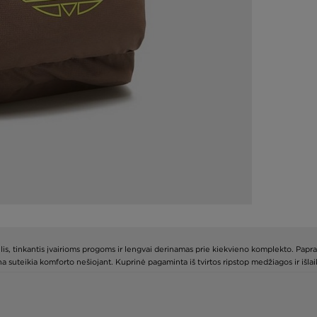
lis, tinkantis įvairioms progoms ir lengvai derinamas prie kiekvieno komplekto. Papr
 suteikia komforto nešiojant. Kuprinė pagaminta iš tvirtos ripstop medžiagos ir išlai