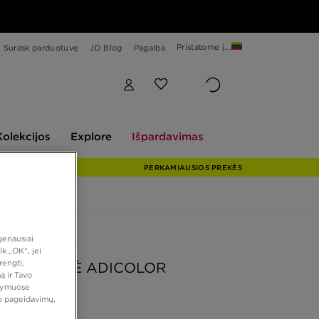
Pristatome į...
Surask parduotuvę
JD Blog
Pagalba
Explore
Išpardavimas
Kolekcijos
Explore
Išpardavimas
PERKAMIAUSIOS PREKĖS
 PASIŪLYMAS
eriausiai
k „OK“, jei
rengti,
AS KUPRINĖ ADICOLOR
ą ir Tavo
atymuose
vo pageidavimų,
 €