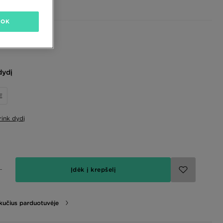
OK
dydį
E
rink dydį
Įdėk į krepšelį
likučius parduotuvėje