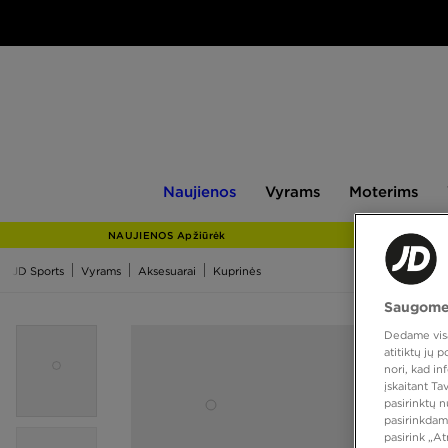
Naujienos
Vyrams
Moterims
V
Naujienos
Vyrams
Moterims
NAUJIENOS Apžiūrėk
JD Sports
Vyrams
Aksesuarai
Kuprinės
Saugome
Dedame visas
atitiktų jų
nori, kad i
įskaitant T
pasirinktų 
pasirinkdam
pasirink „A