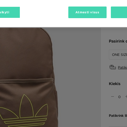
aikyti
Atmesti visus
Spalvos
Pasirink 
ONE SIZ
Patik
Kiekis
Patikrink 