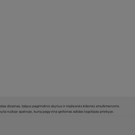
astas dizainas, talpus pagrindinis skyrius ir mažesnės kišenės smulkmenoms
kyta rudoje spalvoje, kurią pagyvina geltonas adidas logotipas priekyje.