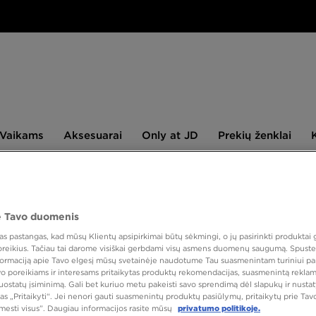
aikams
Aksesuarai
Only
Prekių
Vaikams
Aksesuarai
Only at JD
Prekių ženklai
at
ženklai
JD
NAUJIENLAIŠKIS
 Tavo duomenis
PUIKUS
 pastangas, kad mūsų Klientų apsipirkimai būtų sėkmingi, o jų pasirinkti produktai g
 poreikius. Tačiau tai darome visiškai gerbdami visų asmens duomenų saugumą. Spustel
nformaciją apie Tavo elgesį mūsų svetainėje naudotume Tau suasmenintam turiniui pa
ADID
avo poreikiams ir interesams pritaikytas produktų rekomendacijas, suasmenintą reklam
nuostatų įsiminimą. Gali bet kuriuo metu pakeisti savo sprendimą dėl slapukų ir nust
as „Pritaikyti“. Jei nenori gauti suasmenintų produktų pasiūlymų, pritaikytų prie Ta
tmesti visus”. Daugiau informacijos rasite mūsų
privatumo politikoje.
25,00