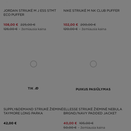
JORDAN STRIUKĖ M J ESS STMT
NIKE STRIUKĖ M NK CLUB PUFFER
ECO PUFFER
108,00 €
225,00 €
102,00 €
200,00 €
126,00 €
– žemiausia kaina
120,00 €
– žemiausia kaina
TIK
PUIKUS PASIŪLYMAS
SUPPLY&DEMAND STRIUKĖ ŽIEMINĖ
ELLESSE STRIUKĖ ŽIEMINĖ NEBULA
TAYMORE LONG PARKA
BRGND/NAVY PADDED JACKET
42,00 €
40,00 €
105,00 €
50,00 €
– žemiausia kaina