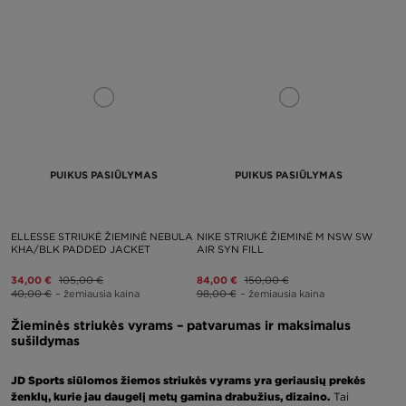
PUIKUS PASIŪLYMAS
PUIKUS PASIŪLYMAS
ELLESSE STRIUKĖ ŽIEMINĖ NEBULA
NIKE STRIUKĖ ŽIEMINĖ M NSW SW
KHA/BLK PADDED JACKET
AIR SYN FILL
34,00 €
105,00 €
84,00 €
150,00 €
40,00 €
– žemiausia kaina
98,00 €
– žemiausia kaina
Žieminės striukės vyrams – patvarumas ir maksimalus
sušildymas
JD Sports siūlomos žiemos striukės vyrams yra geriausių prekės
ženklų, kurie jau daugelį metų gamina drabužius, dizaino.
Tai