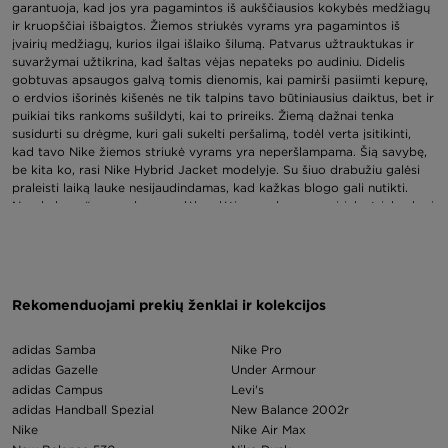
garantuoja, kad jos yra pagamintos iš aukščiausios kokybės medžiagų
ir kruopščiai išbaigtos. Žiemos striukės vyrams yra pagamintos iš
įvairių medžiagų, kurios ilgai išlaiko šilumą. Patvarus užtrauktukas ir
suvaržymai užtikrina, kad šaltas vėjas nepateks po audiniu. Didelis
gobtuvas apsaugos galvą tomis dienomis, kai pamirši pasiimti kepurę,
o erdvios išorinės kišenės ne tik talpins tavo būtiniausius daiktus, bet ir
puikiai tiks rankoms sušildyti, kai to prireiks. Žiemą dažnai tenka
susidurti su drėgme, kuri gali sukelti peršalimą, todėl verta įsitikinti,
kad tavo Nike žiemos striukė vyrams yra neperšlampama. Šią savybę,
be kita ko, rasi Nike Hybrid Jacket modelyje. Su šiuo drabužiu galėsi
praleisti laiką lauke nesijaudindamas, kad kažkas blogo gali nutikti.
Nesakyk „ne“ savo planams dėl sudėtingų sąlygų – pasirink striukę, kuri
apsaugos tave nuo lietaus ir sniego ir užtikrins komfortą kelis sezonus!
Modeliai, kurie apsaugos tave nuo šalčio
Žiema – tai metų laikas, kai praktiškumas yra svarbiausias drabužių
pasirinkimo kriterijus. Tačiau tai nereiškia, kad esant žemai
Rekomenduojami prekių ženklai ir kolekcijos
temperatūrai nėra vietos puikiam stiliui! JD Sports žiemos striukės
vyrams – tai ne tik produktai, kurie tave šildo šaltomis dienomis, bet ir
adidas Samba
Nike Pro
daiktai, kuriuos gali naudoti kurdamas fantastiškus aprangos derinius.
adidas Gazelle
Under Armour
Derink juodą adidas ar Fila vyrišką žiemos striukę su tamsių atspalvių
adidas Campus
Levi's
kepure ir šaliku, džinsais, megztiniu ir vyriškais žiemos batais. Derink
adidas Handball Spezial
New Balance 2002r
geltoną ir juodą The North Face striukę su pilkomis medvilninėmis
sportinėmis kelnėmis, džemperiu su gobtuvu ir kepure su pomponu.
Nike
Nike Air Max
Vyrišką striukę gali derinti su daugeliu drabužių ir batų, kuriuos jau turi