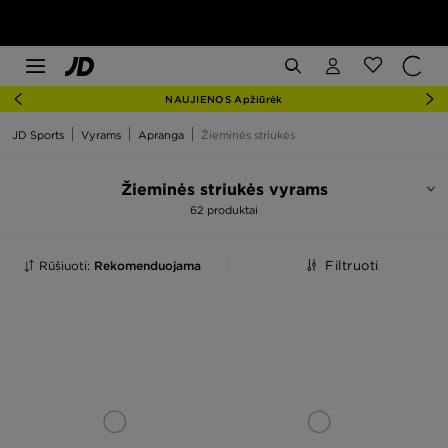
NAUJIENOS Apžiūrėk
JD Sports
Vyrams
Apranga
Žieminės striukės
Žieminės striukės vyrams
62 produktai
Rūšiuoti:
Rekomenduojama
Filtruoti