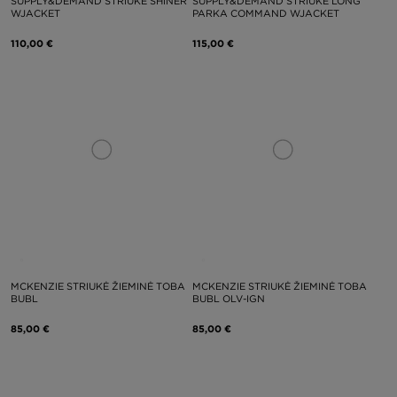
SUPPLY&DEMAND STRIUKĖ SHINER
SUPPLY&DEMAND STRIUKĖ LONG
WJACKET
PARKA COMMAND WJACKET
110,00 €
115,00 €
MCKENZIE STRIUKĖ ŽIEMINĖ TOBA
MCKENZIE STRIUKĖ ŽIEMINĖ TOBA
BUBL
BUBL OLV-IGN
85,00 €
85,00 €