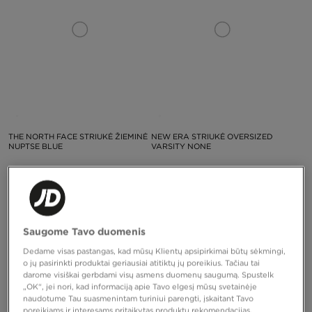
THE NORTH FACE STRIUKĖ ŽIEMINĖ
NEW ERA STRIUKĖ OVERSIZED
NUPTSE BLUE
VARSITY NONE
340,00 €
185,00 €
Saugome Tavo duomenis
Dedame visas pastangas, kad mūsų Klientų apsipirkimai būtų sėkmingi,
o jų pasirinkti produktai geriausiai atitiktų jų poreikius. Tačiau tai
darome visiškai gerbdami visų asmens duomenų saugumą. Spustelk
„OK“, jei nori, kad informaciją apie Tavo elgesį mūsų svetainėje
naudotume Tau suasmenintam turiniui parengti, įskaitant Tavo
poreikiams ir interesams pritaikytas produktų rekomendacijas,