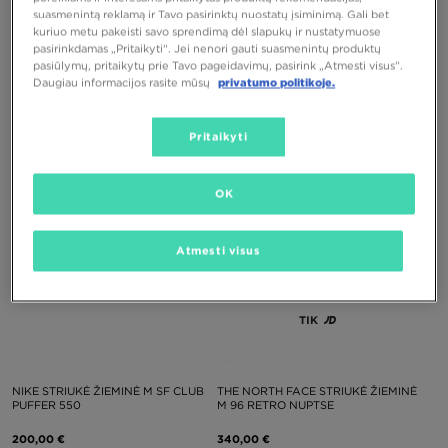
suasmenintą reklamą ir Tavo pasirinktų nuostatų įsiminimą. Gali bet
kuriuo metu pakeisti savo sprendimą dėl slapukų ir nustatymuose
pasirinkdamas „Pritaikyti“. Jei nenori gauti suasmenintų produktų
pasiūlymų, pritaikytų prie Tavo pageidavimų, pasirink „Atmesti visus”.
NIKE STRIUKĖ ŽIEMINĖ M NK
NIKE STRIUKĖ M NK WINDRUNNER
Daugiau informacijos rasite mūsų
privatumo politikoje.
ACCESS FILLED PUFFER
STMNT DWN
155,00 €
230,00 €
Pritaikyti
OK
Atmesti visus
TIK
NIKE STRIUKĖ ŽIEMINĖ M SF CLUB
THE NORTH FACE STRIUKĖ ŽIEMINĖ
PUFFER 550
M 96 RETRO NUPTSE
200,00 €
340,00 €