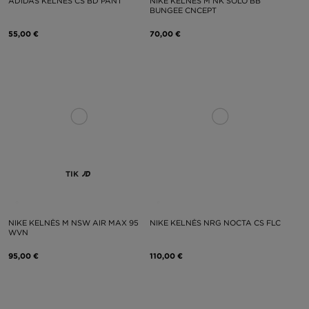
ADIDAS KELNĖS CS BD PANT
NIKE KELNĖS M NK SOLO BB
BUNGEE CNCEPT
55,00 €
70,00 €
TIK
NIKE KELNĖS M NSW AIR MAX 95
NIKE KELNĖS NRG NOCTA CS FLC
WVN
95,00 €
110,00 €