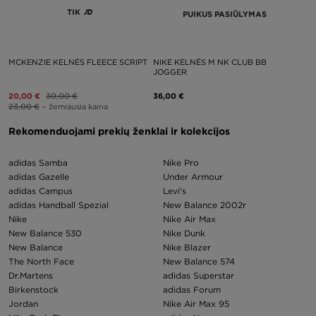
TIK
PUIKUS PASIŪLYMAS
MCKENZIE KELNĖS FLEECE SCRIPT
NIKE KELNĖS M NK CLUB BB
JOGGER
20,00 €
30,00 €
36,00 €
23,00 €
– žemiausia kaina
Rekomenduojami prekių ženklai ir kolekcijos
adidas Samba
Nike Pro
adidas Gazelle
Under Armour
adidas Campus
Levi's
adidas Handball Spezial
New Balance 2002r
Nike
Nike Air Max
New Balance 530
Nike Dunk
New Balance
Nike Blazer
The North Face
New Balance 574
Dr.Martens
adidas Superstar
Birkenstock
adidas Forum
Jordan
Nike Air Max 95