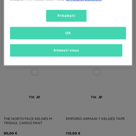
Pritaikyti
REEBOK KELNĖS WITHERS
THE NORTH FACE KELNĖS M NEW
FRANCHISE PANT (LR)
OK
60,00 €
85,00 €
Atmesti visus
TIK
TIK
THE NORTH FACE KELNĖS M
EMPORIO ARMANI 7 KELNĖS TAPE
TRISHUL CARGO PANT
90,00 €
110,00 €