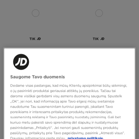
TIK
TIK
NIKE KELNĖS NSW CLUB DT
MCKENZIE KELNĖS ROCCO OP HM
PNT BLK-BLK
55,00 €
35,00 €
Saugome Tavo duomenis
Dedame visas pastangas, kad mūsų Klientų apsipirkimai būtų sėkmingi,
o jų pasirinkti produktai geriausiai atitiktų jų poreikius. Tačiau tai
darome visiškai gerbdami visų asmens duomenų saugumą. Spustelk
„OK“, jei nori, kad informaciją apie Tavo elgesį mūsų svetainėje
naudotume Tau suasmenintam turiniui parengti, įskaitant Tavo
poreikiams ir interesams pritaikytas produktų rekomendacijas,
suasmenintą reklamą ir Tavo pasirinktų nuostatų įsiminimą. Gali bet
kuriuo metu pakeisti savo sprendimą dėl slapukų ir nustatymuose
pasirinkdamas „Pritaikyti“. Jei nenori gauti suasmenintų produktų
pasiūlymų, pritaikytų prie Tavo pageidavimų, pasirink „Atmesti visus”.
Daugiau informacijos rasite mūsų
privatumo politikoje.
TIK