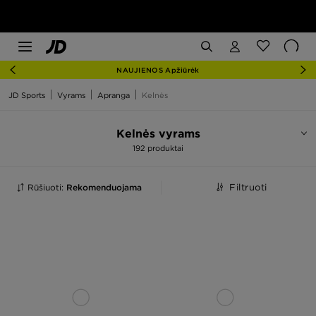
NAUJIENOS Apžiūrėk
JD Sports
Vyrams
Apranga
Kelnės
Kelnės vyrams
192 produktai
Rūšiuoti:
Rekomenduojama
Filtruoti