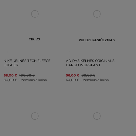
TIK
PUIKUS PASIŪLYMAS
NIKE KELNĖS TECH FLEECE
ADIDAS KELNĖS ORIGINALS
JOGGER
CARGO WORKPANT
68,00 €
100,00 €
56,00 €
80,00 €
80,00 €
– žemiausia kaina
64,00 €
– žemiausia kaina