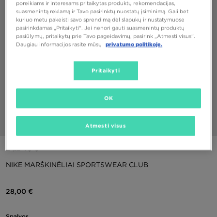
poreikiams ir interesams pritaikytas produktų rekomendacijas,
suasmenintą reklamą ir Tavo pasirinktų nuostatų įsiminimą. Gali bet
kuriuo metu pakeisti savo sprendimą dėl slapukų ir nustatymuose
pasirinkdamas „Pritaikyti“. Jei nenori gauti suasmenintų produktų
pasiūlymų, pritaikytų prie Tavo pageidavimų, pasirink „Atmesti visus”.
Daugiau informacijos rasite mūsų
privatumo politikoje.
Pritaikyti
OK
Atmesti visus
1/5
2 už 40 €
NIKE MARŠKINĖLIAI SPORTSWEAR CLUB
28,00 €
Spalvos