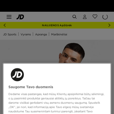
NAUJIENOS Apžiūrėk
JD Sports
Vyrams
Apranga
Marškinėliai
Saugome Tavo duomenis
Dedame visas pastangas, kad mūsų Klientų apsipirkimai būtų sėkmingi,
o jų pasirinkti produktai geriausiai atitiktų jų poreikius. Tačiau tai
darome visiškai gerbdami visų asmens duomenų saugumą. Spustelk
„OK“, jei nori, kad informaciją apie Tavo elgesį mūsų svetainėje
naudotume Tau suasmenintam turiniui parengti, įskaitant Tavo