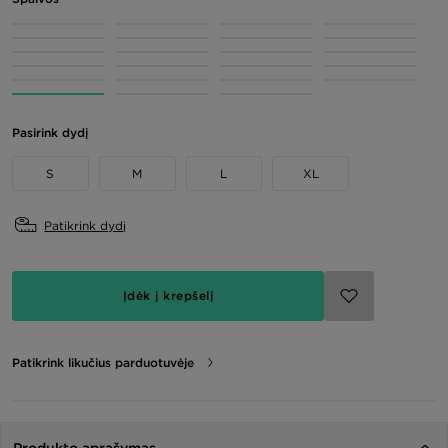
Pasirink dydį
S
M
L
XL
Patikrink dydį
Įdėk į krepšelį
Patikrink likučius parduotuvėje