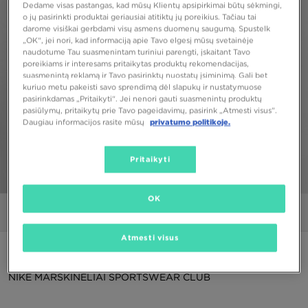
Dedame visas pastangas, kad mūsų Klientų apsipirkimai būtų sėkmingi,
o jų pasirinkti produktai geriausiai atitiktų jų poreikius. Tačiau tai
darome visiškai gerbdami visų asmens duomenų saugumą. Spustelk
„OK“, jei nori, kad informaciją apie Tavo elgesį mūsų svetainėje
naudotume Tau suasmenintam turiniui parengti, įskaitant Tavo
poreikiams ir interesams pritaikytas produktų rekomendacijas,
suasmenintą reklamą ir Tavo pasirinktų nuostatų įsiminimą. Gali bet
kuriuo metu pakeisti savo sprendimą dėl slapukų ir nustatymuose
pasirinkdamas „Pritaikyti“. Jei nenori gauti suasmenintų produktų
pasiūlymų, pritaikytų prie Tavo pageidavimų, pasirink „Atmesti visus”.
Daugiau informacijos rasite mūsų
privatumo politikoje.
Pritaikyti
1/4
OK
Nuotraukos
Video
Atmesti visus
PUIKUS PASIŪLYMAS
NIKE MARŠKINĖLIAI SPORTSWEAR CLUB