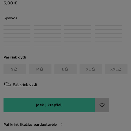
6,00 €
Spalvos
Pasirink dydį
S
M
L
XL
XXL
Patikrink dydį
Įdėk į krepšelį
Patikrink likučius parduotuvėje