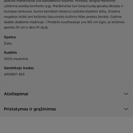
spalvos marškinėliai yra standartinio kirpimo. Minkšta, lengva medvilnė
užtikrina aukštą komforto lygį. Marškinėliai turi briaunuotą apvalią iškirptę ir
trumpas rankoves, kurios bendram dizainui suteikia klasikinį stilių. Dizaine
negalėjo trūkti ant krūtinės išsiuvinėto kultinio Nike prekės ženklo. Galima
skalbti skalbimo mašinoje. | Modelis nuotraukoje yra 183 cm ūgio, jo krūtinės
apimtis 91 cm ir dėvi M dydį.
Spalva
Žalia
Sudėtis
100% medvilnė
Gamintojo kodas
AR4997-363
Atsiliepimai
Pristatymas ir grąžinimas