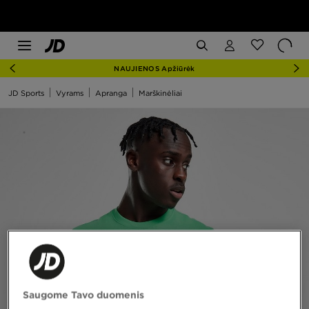
NAUJIENOS Apžiūrėk
JD Sports
Vyrams
Apranga
Marškinėliai
Saugome Tavo duomenis