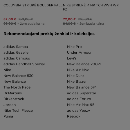
COLUMBIA STRIUKĖ BOULDER FALL
NIKE STRIUKĖ M NK TCH WVN WR
FZ
82,00 €
150,00 €
72,00 €
120,00 €
98,00 €
– žemiausia kaina
84,00 €
– žemiausia kaina
Rekomenduojami prekių ženklai ir kolekcijos
adidas Samba
Nike Pro
adidas Gazelle
Under Armour
adidas Campus
Levi's
adidas Handball Spezial
New Balance 2002r
Nike
Nike Air Max
New Balance 530
Nike Dunk
New Balance
Nike Blazer
The North Face
New Balance 574
Dr.Martens
adidas Superstar
Birkenstock
adidas Forum
Jordan
Nike Air Max 95
Nike Tech Fleece
adidas Yeezy
Puma
Reebok
Air Jordan 1
Nike p 6000
Converse
Nike Huarache