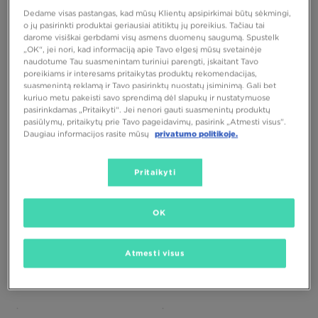
Dedame visas pastangas, kad mūsų Klientų apsipirkimai būtų sėkmingi,
o jų pasirinkti produktai geriausiai atitiktų jų poreikius. Tačiau tai
darome visiškai gerbdami visų asmens duomenų saugumą. Spustelk
TIK
PUIKUS PASIŪLYMAS
„OK“, jei nori, kad informaciją apie Tavo elgesį mūsų svetainėje
naudotume Tau suasmenintam turiniui parengti, įskaitant Tavo
poreikiams ir interesams pritaikytas produktų rekomendacijas,
suasmenintą reklamą ir Tavo pasirinktų nuostatų įsiminimą. Gali bet
THE NORTH FACE STRIUKĖ OST BLK
NEW ERA STRIUKĖ MLB COACHES
kuriuo metu pakeisti savo sprendimą dėl slapukų ir nustatymuose
pasirinkdamas „Pritaikyti“. Jei nenori gauti suasmenintų produktų
pasiūlymų, pritaikytų prie Tavo pageidavimų, pasirink „Atmesti visus”.
120,00 €
80,00 €
140,00 €
Daugiau informacijos rasite mūsų
privatumo politikoje.
92,00 €
– žemiausia kaina
Pritaikyti
OK
Atmesti visus
PUIKUS PASIŪLYMAS
PUIKUS PASIŪLYMAS