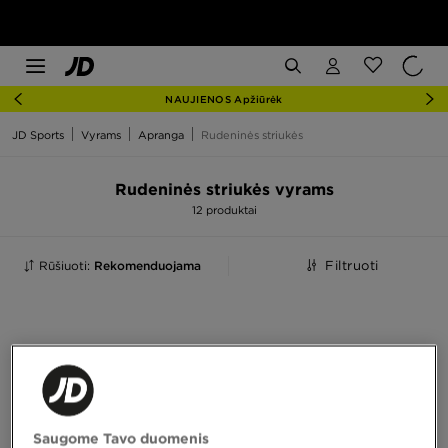
NAUJIENOS Apžiūrėk
JD Sports
Vyrams
Apranga
Rudeninės striukės
Rudeninės striukės vyrams
12 produktai
Rūšiuoti:
Rekomenduojama
Filtruoti
Saugome Tavo duomenis