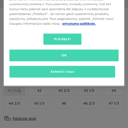
1/6
suasmenintą reklamą ir Tavo pasirinktų nuostatų įsiminimą. Gali bet
kuriuo metu pakeisti savo sprendimą dėl slapukų ir nustatymuose
pasirinkdamas „Pritaikyti“. Jei nenori gauti suasmenintų produktų
ADIDAS HANDBALL SPEZIAL
pasiūlymų, pritaikytų prie Tavo pageidavimų, pasirink „Atmesti visus”.
Daugiau informacijos rasite mūsų
privatumo politikoje.
110,00 €
Pritaikyti
Spalvos
OK
Pasirink dydį
Atmesti visus
EU
US
41 1/3
42
42 2/3
43 1/3
44
44 2/3
45 1/3
46
46 2/3
47 1/3
Patikrink dydį