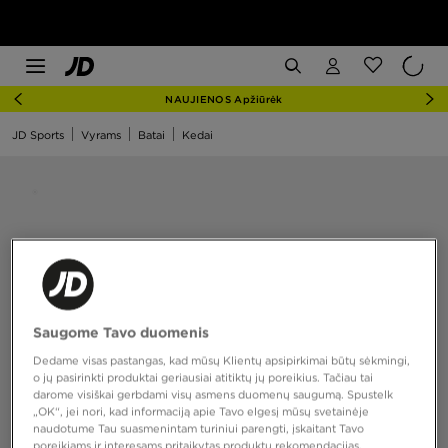
NAUJIENOS Apžiūrėk
JD Sports
Vyrams
Batai
Kedai
Saugome Tavo duomenis
Dedame visas pastangas, kad mūsų Klientų apsipirkimai būtų sėkmingi,
o jų pasirinkti produktai geriausiai atitiktų jų poreikius. Tačiau tai
darome visiškai gerbdami visų asmens duomenų saugumą. Spustelk
„OK“, jei nori, kad informaciją apie Tavo elgesį mūsų svetainėje
naudotume Tau suasmenintam turiniui parengti, įskaitant Tavo
poreikiams ir interesams pritaikytas produktų rekomendacijas,