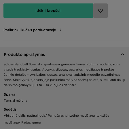
Įdėk į krepšelį
Patikrink likučius parduotuvėje
Produkto aprašymas
adidas Handball Spezial – sportswear geriausia forma. Kultinis modelis, kuris
visada traukia žvilgsnius. Aptakus siluetas, patvarios medžiagos ir prekės
ženklo detalės – trys baltos juostos, antsiuvai, auksinis modelio pavadinimas
šone. Šioje vyriškoje versijoje pasirinkta mėlyna spalvų paletė, suteikianti daug
derinimo galimybių. O tu – su kuo juos derinsi?
Spalva
Tamsiai mėlyna
Sudėtis
Viršutinė dalis: natūrali oda/ Pamušalas: sintetinė medžiaga, tekstilės
medžiaga/ Padas: guma