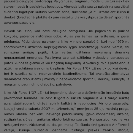
papuoštą daugybe perforacijų. Palyginus su originaliu modeliu, jis turi šiek tiek
storesnį padą ir padidintus logotipus. Vienodą baltą spalvą paįvairina spalviškai
suderinti logotipai: kultinis Swoosh šone, siuvinėtas „Air“ užrašas ant kulno ir
deubré (kvadratinė plokštelė) prie raištelių. Jis yra „stiprus žaidėjas“ sportinės
aprangos pasaulyje.
Beveik visi žino, kad batai džiugina patogumu. Jie pagaminti iš puikios
kokybės, patvarios natūralios odos. Aulas yra žemas, su raišteliais, ir gerai
priglunda. Pėdų darbą palengvina Nike Air oro pagalvėlė, kuri nuo 1979 m.
sportininkams užtikrina neprilygstamo lygio amortizaciją. Viena vertus, tai
sumažina smūgių pojūtį, kita vertus, užtikrina maksimalią dinamiką
neprarandant energijos. Palaikymą taip pat užtikrina vidpadyje panaudotos
putos, kurios teigiamai veikia žingsnių lengvumą. Apvalus guminis protektorius
užtikrina sukibimą įvairiomis kryptimis. Air Force 1 '07 LE ne tik puikiai dėvisi,
bet ir suteikia stiliui nepriverstinio kasdieniškumo. Tai praktiška alternatyva
dieniniams drabužiams į miestą ir nepakeičiama sportinių derinių, sudarytų iš
mėgstamų pagrindinių drabužių, palydovė.
Nike Air Force 1 '07 LE - tai legendinių devintojo dešimtmečio krepšinio batų
pakartotinis leidimas. Bruce'o Kilgore'o sukurti originalūs AF1 turėjo aukštą
aulą, stabilizuojantį dirželį aplink kulkšnį ir revoliucinę Air oro pagalvėlę.
Naujoji versija, sukurta 2007 m. „Vienetukų“ premjeros 25-ųjų metinių proga,
rėmėsi klasika, bet kartu nevengė patobulinimų. Įgavo modernesnį dizainą,
sustiprintas siūles ir unikalias riboto leidimo spalvas. Nenuostabu, kad jie yra
nešiojami nenutrūkstamai jau daugelį metų. Tai šiuolaikinė garsiojo Air Force 1
versija, kurioje sumaniai derinama turtinga prekės ženklo istorija,