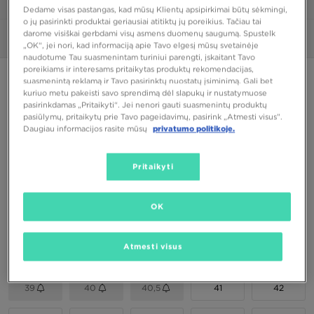
1/7
Dedame visas pastangas, kad mūsų Klientų apsipirkimai būtų sėkmingi,
o jų pasirinkti produktai geriausiai atitiktų jų poreikius. Tačiau tai
darome visiškai gerbdami visų asmens duomenų saugumą. Spustelk
Nuotraukos
360°
„OK“, jei nori, kad informaciją apie Tavo elgesį mūsų svetainėje
naudotume Tau suasmenintam turiniui parengti, įskaitant Tavo
poreikiams ir interesams pritaikytas produktų rekomendacijas,
Speciali prekė
suasmenintą reklamą ir Tavo pasirinktų nuostatų įsiminimą. Gali bet
kuriuo metu pakeisti savo sprendimą dėl slapukų ir nustatymuose
NIKE AIR FORCE 1 '07 LE
pasirinkdamas „Pritaikyti“. Jei nenori gauti suasmenintų produktų
pasiūlymų, pritaikytų prie Tavo pageidavimų, pasirink „Atmesti visus”.
Daugiau informacijos rasite mūsų
privatumo politikoje.
120,00 €
Pritaikyti
Spalvos
OK
Pasirink dydį
Atmesti visus
EU
US
39
40
40,5
41
42