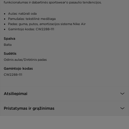
funkcionalumas ir dabartinės sportswear‘o pasaulio tendencijos.
Aulas: natūrali oda
Pamušalas: tekstilinė medžiaga
Padas: guma, putos, amortizacijos sistema Nike Air
Gamintojo kodas: CW2288-111
Spalva
Balta
Sudėtis
Odinis aulas/Dirbtinis padas
Gamintojo kodas
CW2288-111
Atsiliepimai
Pristatymas ir grąžinimas