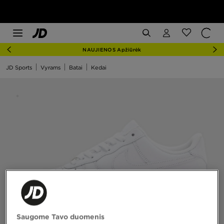
NAUJIENOS Apžiūrėk
JD Sports
Vyrams
Batai
Kedai
Saugome Tavo duomenis