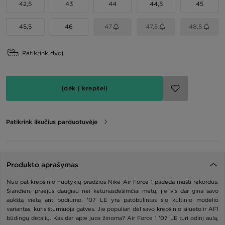
42,5
43
44
44,5
45
45,5
46
47
47,5
48,5
Patikrink dydį
Įdėk į krepšelį
Patikrink likučius parduotuvėje
Produkto aprašymas
Nuo pat krepšinio nuotykių pradžios Nike Air Force 1 padeda mušti rekordus.
Šiandien, praėjus daugiau nei keturiasdešimčiai metų, jie vis dar gina savo
aukštą vietą ant podiumo. '07 LE yra patobulintas šio kultinio modelio
variantas, kuris šturmuoja gatves. Jie populiari dėl savo krepšinio silueto ir AF1
būdingų detalių. Kas dar apie juos žinoma? Air Force 1 '07 LE turi odinį aulą,