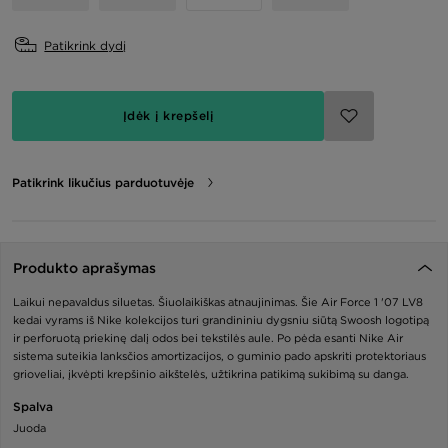
Patikrink dydį
Įdėk į krepšelį
Patikrink likučius parduotuvėje
Produkto aprašymas
Laikui nepavaldus siluetas. Šiuolaikiškas atnaujinimas. Šie Air Force 1 '07 LV8
kedai vyrams iš Nike kolekcijos turi grandininiu dygsniu siūtą Swoosh logotipą
ir perforuotą priekinę dalį odos bei tekstilės aule. Po pėda esanti Nike Air
sistema suteikia lanksčios amortizacijos, o guminio pado apskriti protektoriaus
grioveliai, įkvėpti krepšinio aikštelės, užtikrina patikimą sukibimą su danga.
Spalva
Juoda