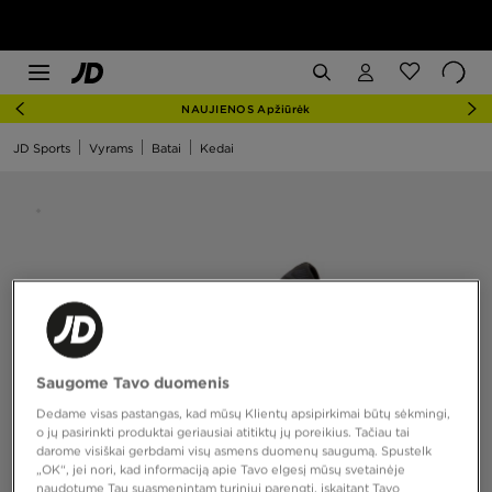
NAUJIENOS Apžiūrėk
JD Sports
Vyrams
Batai
Kedai
Saugome Tavo duomenis
Dedame visas pastangas, kad mūsų Klientų apsipirkimai būtų sėkmingi,
o jų pasirinkti produktai geriausiai atitiktų jų poreikius. Tačiau tai
darome visiškai gerbdami visų asmens duomenų saugumą. Spustelk
„OK“, jei nori, kad informaciją apie Tavo elgesį mūsų svetainėje
naudotume Tau suasmenintam turiniui parengti, įskaitant Tavo