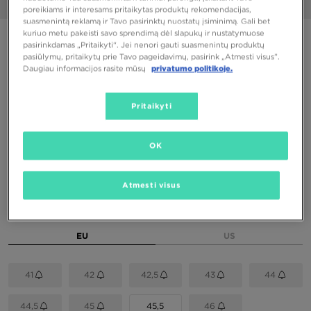
1/6
poreikiams ir interesams pritaikytas produktų rekomendacijas,
suasmenintą reklamą ir Tavo pasirinktų nuostatų įsiminimą. Gali bet
kuriuo metu pakeisti savo sprendimą dėl slapukų ir nustatymuose
PUIKUS PASIŪLYMAS
pasirinkdamas „Pritaikyti“. Jei nenori gauti suasmenintų produktų
pasiūlymų, pritaikytų prie Tavo pageidavimų, pasirink „Atmesti visus”.
NIKE AIR FORCE 1 '07 LV8
Daugiau informacijos rasite mūsų
privatumo politikoje.
102,00 €
Pritaikyti
120,00 €
-15%
(Žemiausia kaina per pastarąsias 30 dienų iki nuolaidos)
120,00 €
-15%
(Pradinė kaina)
OK
Spalvos
Atmesti visus
Pasirink dydį
EU
US
41
42
42,5
43
44
44,5
45
45,5
46