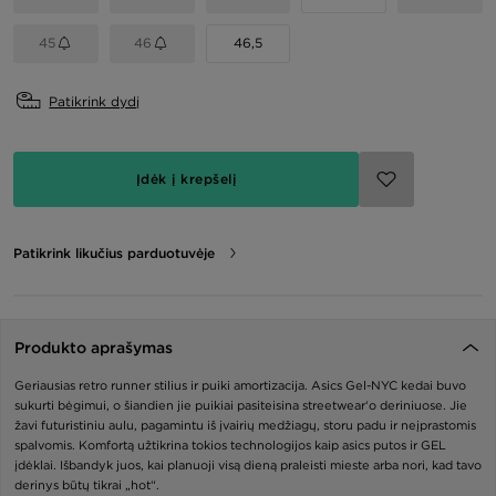
45
46
46,5
Patikrink dydį
Įdėk į krepšelį
Patikrink likučius parduotuvėje
Produkto aprašymas
Geriausias retro runner stilius ir puiki amortizacija. Asics Gel-NYC kedai buvo
sukurti bėgimui, o šiandien jie puikiai pasiteisina streetwear‘o deriniuose. Jie
žavi futuristiniu aulu, pagamintu iš įvairių medžiagų, storu padu ir neįprastomis
spalvomis. Komfortą užtikrina tokios technologijos kaip asics putos ir GEL
įdėklai. Išbandyk juos, kai planuoji visą dieną praleisti mieste arba nori, kad tavo
derinys būtų tikrai „hot“.