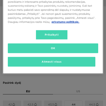
1/6
poreikiams ir interesams pritaikytas produktų rekomendacijas,
suasmenintą reklamą ir Tavo pasirinktų nuostatų įsiminimą. Gali bet
kuriuo metu pakeisti savo sprendimą dėl slapukų ir nustatymuose
PUIKUS PASIŪLYMAS
pasirinkdamas „Pritaikyti“. Jei nenori gauti suasmenintų produktų
pasiūlymų, pritaikytų prie Tavo pageidavimų, pasirink „Atmesti visus”.
ONLY AT JD
Daugiau informacijos rasite mūsų
privatumo politikoje.
ASICS GEL-NYC
Pritaikyti
110,00 €
136,00 €
-19%
(Žemiausia kaina per pastarąsias 30 dienų iki nuolaidos)
OK
160,00 €
-31%
(Pradinė kaina)
Atmesti visus
Spalvos
Pasirink dydį
EU
US
42
42,5
43,5
44
44,5