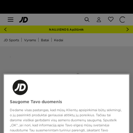
NAUJIENOS Apžiūrėk
JD Sports
Vyrams
Batai
Kedai
Saugome Tavo duomenis
Dedame visas pastangas, kad mūsų Klientų apsipirkimai būtų sėkmingi,
o jų pasirinkti produktai geriausiai atitiktų jų poreikius. Tačiau tai
darome visiškai gerbdami visų asmens duomenų saugumą. Spustelk
„OK“, jei nori, kad informaciją apie Tavo elgesį mūsų svetainėje
naudotume Tau suasmenintam turiniui parengti, įskaitant Tavo