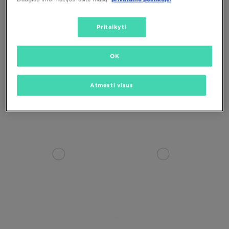
Pritaikyti
TIK
OK
NIKE AIR FORCE 1 '07 LV8
NIKE P-6000
Atmesti visus
130,00 €
120,00 €