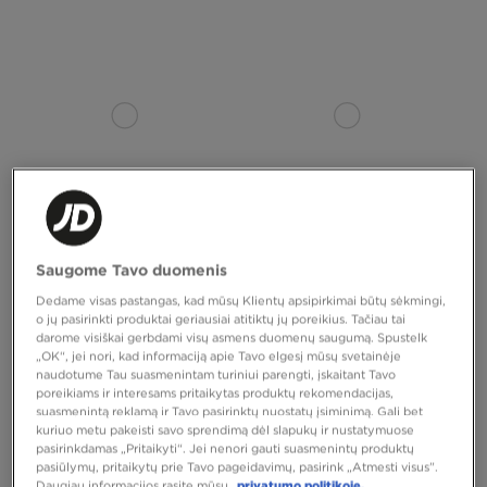
Saugome Tavo duomenis
NIKE AIR FORCE 1 '07 LE
NIKE AIR FORCE 1 07' TECH ESS
Dedame visas pastangas, kad mūsų Klientų apsipirkimai būtų sėkmingi,
o jų pasirinkti produktai geriausiai atitiktų jų poreikius. Tačiau tai
120,00 €
120,00 €
darome visiškai gerbdami visų asmens duomenų saugumą. Spustelk
„OK“, jei nori, kad informaciją apie Tavo elgesį mūsų svetainėje
naudotume Tau suasmenintam turiniui parengti, įskaitant Tavo
poreikiams ir interesams pritaikytas produktų rekomendacijas,
suasmenintą reklamą ir Tavo pasirinktų nuostatų įsiminimą. Gali bet
kuriuo metu pakeisti savo sprendimą dėl slapukų ir nustatymuose
pasirinkdamas „Pritaikyti“. Jei nenori gauti suasmenintų produktų
pasiūlymų, pritaikytų prie Tavo pageidavimų, pasirink „Atmesti visus”.
Daugiau informacijos rasite mūsų
privatumo politikoje.