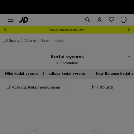
NAUJIENOS Apžiūrėk
JD Sports
Vyrams
Batai
Kedai
Kedai vyrams
415 produktai
Nike kedai vyrams
adidas kedai vyrams
New Balance kedai 
Rūšiuoti:
Rekomenduojama
Filtruoti